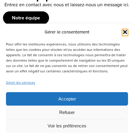
Entrez en contact avec nous et laissez-nous un message ici.
Notre équipe
Gérer le consentement
Recrutement
Pour offrir les meilleures expériences, nous utilisons des technologies
Découvrez nos offres d’emploi ou envoyez votre candidature
telles que les cookies pour stocker et/ou accéder aux informations des
appareils. Le fait de consentir à ces technologies nous permettra de traiter
spontanée
des données telles que le comportement de navigation ou les ID uniques
sur ce site. Le fait de ne pas consentir ou de retirer son consentement peut
Postuler
avoir un effet négatif sur certaines caractéristiques et fonctions.
Gérer les services
Réseaux sociaux
Accepter
Refuser
Politique de confidentialité
Tous droits réservés –
Voir les préférences
Productions IDEO