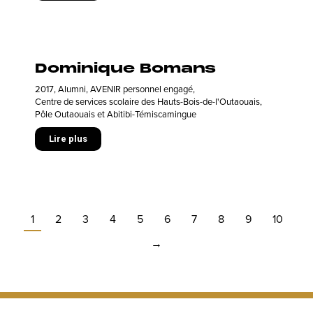
Dominique Bomans
2017
,
Alumni
,
AVENIR personnel engagé
,
Centre de services scolaire des Hauts-Bois-de-l'Outaouais
,
Pôle Outaouais et Abitibi-Témiscamingue
Lire plus
1
2
3
4
5
6
7
8
9
10
→