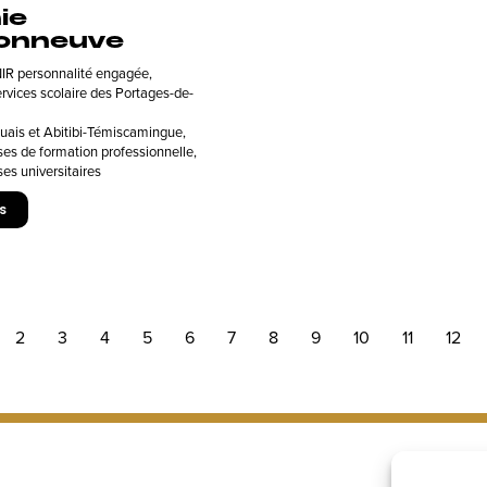
ie
onneuve
R personnalité engagée
,
rvices scolaire des Portages-de-
uais et Abitibi-Témiscamingue
,
es de formation professionnelle
,
es universitaires
s
2
3
4
5
6
7
8
9
10
11
12