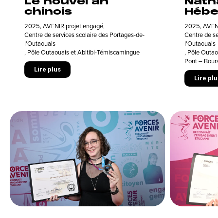
Le nouvel an
Nath
chinois
Hébe
2025
,
AVENIR projet engagé
,
2025
,
AVENI
Centre de services scolaire des Portages-de-
Centre de se
l'Outaouais
l'Outaouais
,
Pôle Outaouais et Abitibi-Témiscamingue
,
Pôle Outao
Pont – Bours
Lire plus
Lire plu