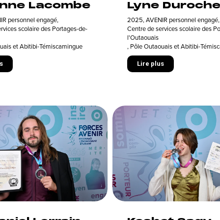
nne Lacombe
Lyne Duroche
IR personnel engagé
,
2025
,
AVENIR personnel engagé
,
rvices scolaire des Portages-de-
Centre de services scolaire des P
l'Outaouais
uais et Abitibi-Témiscamingue
,
Pôle Outaouais et Abitibi-Témi
s
Lire plus