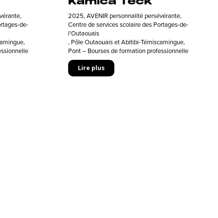
Kamica Teck
vérante
,
2025
,
AVENIR personnalité persévérante
,
ortages-de-
Centre de services scolaire des Portages-de-
l'Outaouais
scamingue
,
,
Pôle Outaouais et Abitibi-Témiscamingue
,
essionnelle
Pont – Bourses de formation professionnelle
Lire plus