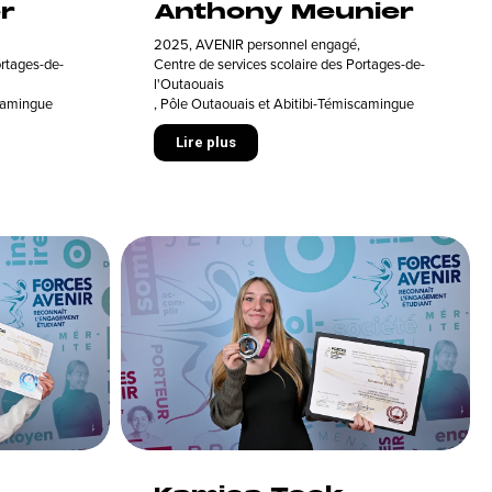
r
Anthony Meunier
2025
,
AVENIR personnel engagé
,
ortages-de-
Centre de services scolaire des Portages-de-
l'Outaouais
scamingue
,
Pôle Outaouais et Abitibi-Témiscamingue
Lire plus