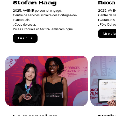
Stefan Haag
Roxa
2025
,
AVENIR personnel engagé
,
2025
,
AVEN
Centre de services scolaire des Portages-de-
Centre de se
l'Outaouais
l'Outaouais
,
Coup de cœur
,
,
Pôle Outao
Pôle Outaouais et Abitibi-Témiscamingue
Lire plu
Lire plus