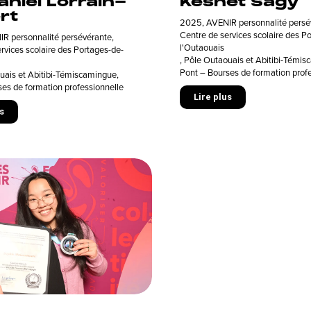
aniel Lorrain-
Keshet Sagy
rt
2025
,
AVENIR personnalité persé
Centre de services scolaire des P
R personnalité persévérante
,
l'Outaouais
rvices scolaire des Portages-de-
,
Pôle Outaouais et Abitibi-Témi
Pont – Bourses de formation prof
uais et Abitibi-Témiscamingue
,
es de formation professionnelle
Lire plus
s