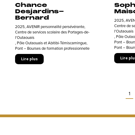
Chance
Soph
Desjardins-
Mais
Bernard
2025
,
AVENI
Centre de se
2025
,
AVENIR personnalité persévérante
,
l'Outaouais
Centre de services scolaire des Portages-de-
,
Pôle Outao
l'Outaouais
Pont – Bours
,
Pôle Outaouais et Abitibi-Témiscamingue
,
Pont – Bours
Pont – Bourses de formation professionnelle
Lire plu
Lire plus
1