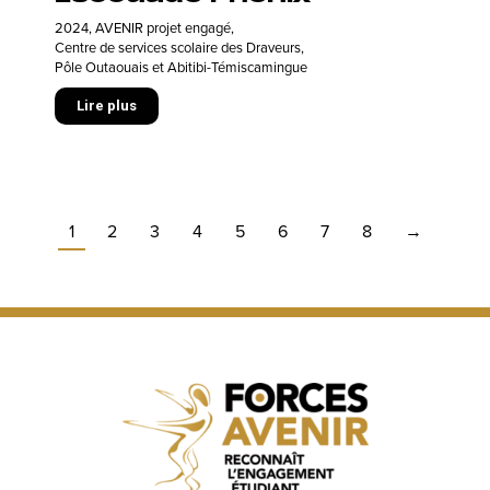
2024
,
AVENIR projet engagé
,
Centre de services scolaire des Draveurs
,
Pôle Outaouais et Abitibi-Témiscamingue
Lire plus
1
2
3
4
5
6
7
8
→