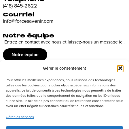
(418) 845-2622
Courriel
info@forcesavenir.com
Notre équipe
Entrez en contact avec nous et laissez-nous un message ici.
Notre équipe
Gérer le consentement
Recrutement
Pour offrir les meilleures expériences, nous utilisons des technologies
Découvrez nos offres d’emploi ou envoyez votre candidature
telles que les cookies pour stocker et/ou accéder aux informations des
appareils. Le fait de consentir à ces technologies nous permettra de traiter
spontanée
des données telles que le comportement de navigation ou les ID uniques
sur ce site. Le fait de ne pas consentir ou de retirer son consentement peut
Postuler
avoir un effet négatif sur certaines caractéristiques et fonctions.
Gérer les services
Réseaux sociaux