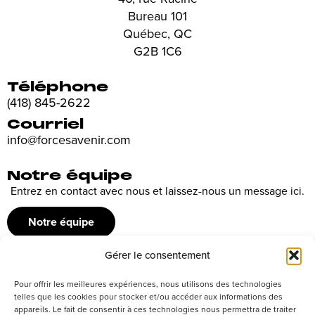
Bureau 101
Québec, QC
G2B 1C6
Téléphone
(418) 845-2622
Courriel
info@forcesavenir.com
Notre équipe
Entrez en contact avec nous et laissez-nous un message ici.
Notre équipe
Gérer le consentement
Recrutement
Pour offrir les meilleures expériences, nous utilisons des technologies
Découvrez nos offres d’emploi ou envoyez votre candidature
telles que les cookies pour stocker et/ou accéder aux informations des
appareils. Le fait de consentir à ces technologies nous permettra de traiter
spontanée