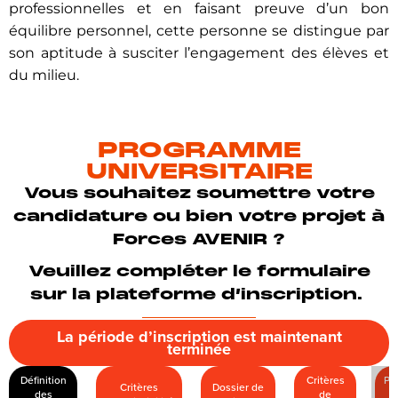
professionnelles et en faisant preuve d’un bon
équilibre personnel, cette personne se distingue par
son aptitude à susciter l’engagement des élèves et
du milieu.
PROGRAMME
UNIVERSITAIRE
Vous souhaitez soumettre votre
candidature ou bien votre projet à
Forces AVENIR ?
Veuillez compléter le formulaire
sur la plateforme d’inscription.
La période d’inscription est maintenant
terminée
Définition
Critères
Pr
Critères
Dossier de
des
de