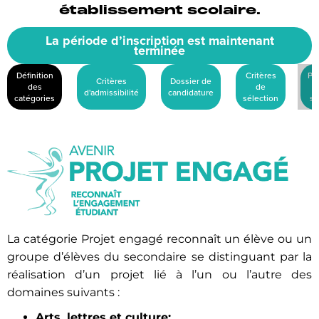
établissement scolaire.
La période d’inscription est maintenant
terminée
Définition
Critères
Pr
Critères
Dossier de
des
de
d'admissibilité
candidature
catégories
sélection
sé
La catégorie Projet engagé reconnaît un élève ou un
groupe d’élèves du secondaire se distinguant par la
réalisation d’un projet lié à l’un ou l’autre des
domaines suivants :
Arts, lettres et culture;