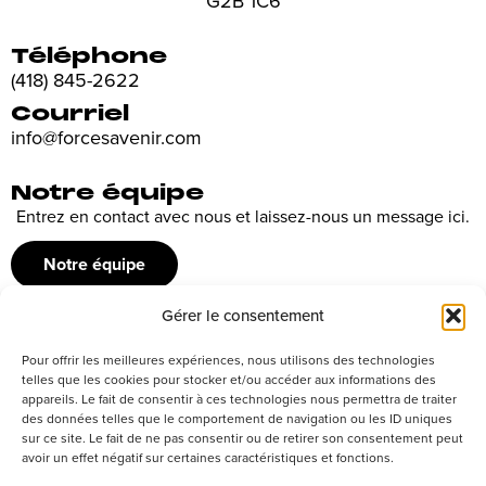
G2B 1C6
Téléphone
(418) 845-2622
Courriel
info@forcesavenir.com
Notre équipe
Entrez en contact avec nous et laissez-nous un message ici.
Notre équipe
Gérer le consentement
Recrutement
Pour offrir les meilleures expériences, nous utilisons des technologies
Découvrez nos offres d’emploi ou envoyez votre candidature
telles que les cookies pour stocker et/ou accéder aux informations des
appareils. Le fait de consentir à ces technologies nous permettra de traiter
spontanée
des données telles que le comportement de navigation ou les ID uniques
sur ce site. Le fait de ne pas consentir ou de retirer son consentement peut
Postuler
avoir un effet négatif sur certaines caractéristiques et fonctions.