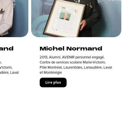
land
Michel Normand
2013
,
Alumni
,
AVENIR personnel engagé
,
e
,
Centre de services scolaire Marie-Victorin
,
Victorin
,
Pôle Montréal, Laurentides, Lanaudière, Laval
dière, Laval
et Montérégie
Lire plus