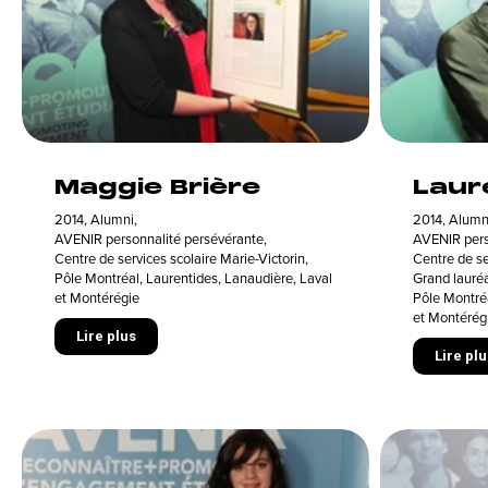
Maggie Brière
Laur
2014
,
Alumni
,
2014
,
Alumn
AVENIR personnalité persévérante
,
AVENIR pers
Centre de services scolaire Marie-Victorin
,
Centre de se
Pôle Montréal, Laurentides, Lanaudière, Laval
Grand lauréa
et Montérégie
Pôle Montréa
et Montérég
Lire plus
Lire plu