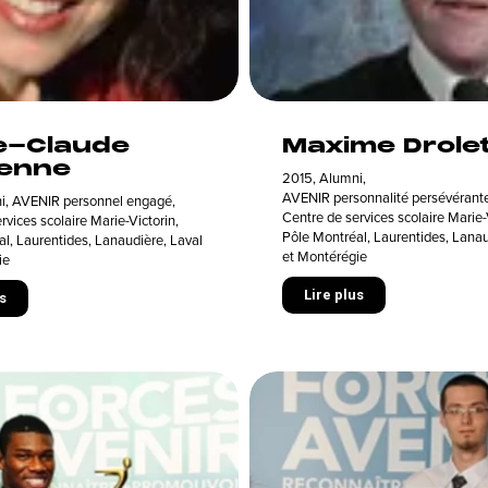
e-Claude
Maxime Drole
enne
2015
,
Alumni
,
AVENIR personnalité persévérant
i
,
AVENIR personnel engagé
,
Centre de services scolaire Marie-
rvices scolaire Marie-Victorin
,
Pôle Montréal, Laurentides, Lanau
l, Laurentides, Lanaudière, Laval
et Montérégie
ie
Lire plus
s