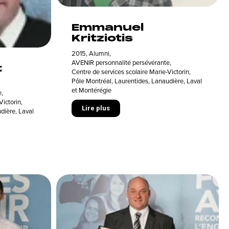
Emmanuel
Kritziotis
2015
,
Alumni
,
AVENIR personnalité persévérante
,
t
Centre de services scolaire Marie-Victorin
,
Pôle Montréal, Laurentides, Lanaudière, Laval
et Montérégie
e
,
Victorin
,
Lire plus
dière, Laval