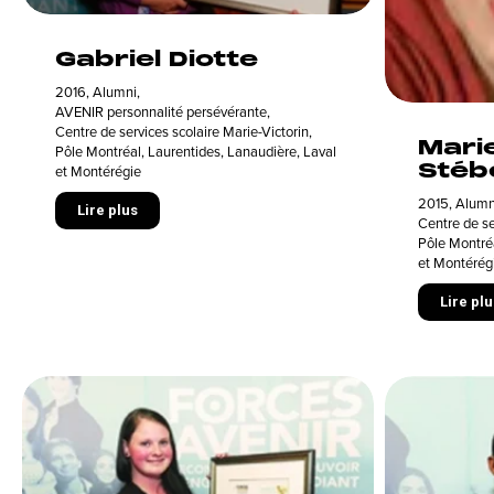
Gabriel Diotte
2016
,
Alumni
,
AVENIR personnalité persévérante
,
Centre de services scolaire Marie-Victorin
,
Mari
Pôle Montréal, Laurentides, Lanaudière, Laval
Stéb
et Montérégie
2015
,
Alumn
Lire plus
Centre de se
Pôle Montréa
et Montérég
Lire plu