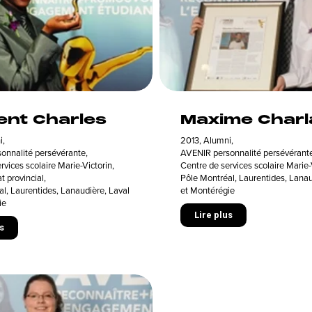
ent Charles
Maxime Char
i
,
2013
,
Alumni
,
onnalité persévérante
,
AVENIR personnalité persévérant
rvices scolaire Marie-Victorin
,
Centre de services scolaire Marie-
t provincial
,
Pôle Montréal, Laurentides, Lanau
l, Laurentides, Lanaudière, Laval
et Montérégie
ie
Lire plus
s