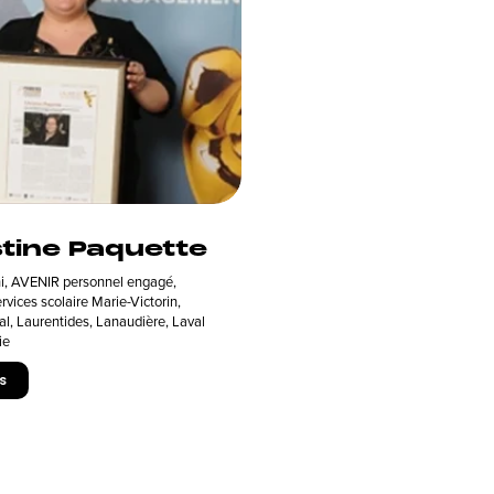
stine Paquette
i
,
AVENIR personnel engagé
,
rvices scolaire Marie-Victorin
,
l, Laurentides, Lanaudière, Laval
ie
s