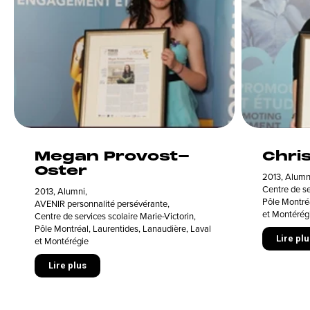
Megan Provost-
Chri
Oster
2013
,
Alumn
Centre de se
2013
,
Alumni
,
Pôle Montréa
AVENIR personnalité persévérante
,
et Montérég
Centre de services scolaire Marie-Victorin
,
Pôle Montréal, Laurentides, Lanaudière, Laval
Lire plu
et Montérégie
Lire plus