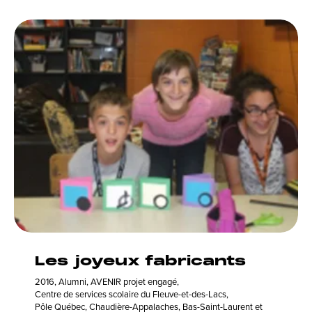
Les joyeux fabricants
2016
,
Alumni
,
AVENIR projet engagé
,
Centre de services scolaire du Fleuve-et-des-Lacs
,
Pôle Québec, Chaudière-Appalaches, Bas-Saint-Laurent et