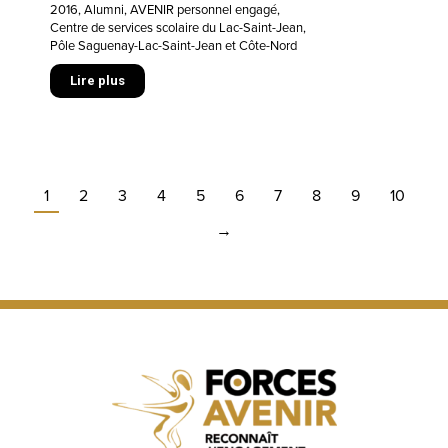
2016
,
Alumni
,
AVENIR personnel engagé
,
Centre de services scolaire du Lac-Saint-Jean
,
Pôle Saguenay-Lac-Saint-Jean et Côte-Nord
Lire plus
1
2
3
4
5
6
7
8
9
10
→