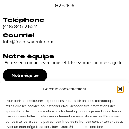
G2B 1C6
Téléphone
(418) 845-2622
Courriel
info@forcesavenir.com
Notre équipe
Entrez en contact avec nous et laissez-nous un message ici.
Notre équipe
Gérer le consentement
Recrutement
Pour offrir les meilleures expériences, nous utilisons des technologies
Découvrez nos offres d’emploi ou envoyez votre candidature
telles que les cookies pour stocker et/ou accéder aux informations des
appareils. Le fait de consentir à ces technologies nous permettra de traiter
spontanée
des données telles que le comportement de navigation ou les ID uniques
sur ce site. Le fait de ne pas consentir ou de retirer son consentement peut
Postuler
avoir un effet négatif sur certaines caractéristiques et fonctions.