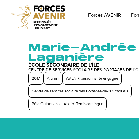
Forces AVENIR
Fon
Marie-Andrée
Laganière
ÉCOLE SECONDAIRE DE L’ÎLE
CENTRE DE SERVICES SCOLAIRE DES PORTAGES-DE-L'
2017
Alumni
AVENIR personnalité engagée
Centre de services scolaire des Portages-de-l'Outaouais
Pôle Outaouais et Abitibi-Témiscamingue