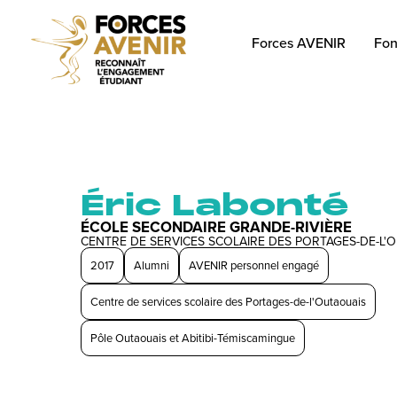
Forces AVENIR
Fon
Éric Labonté
ÉCOLE SECONDAIRE GRANDE-RIVIÈRE
CENTRE DE SERVICES SCOLAIRE DES PORTAGES-DE-L'
2017
Alumni
AVENIR personnel engagé
Centre de services scolaire des Portages-de-l'Outaouais
Pôle Outaouais et Abitibi-Témiscamingue