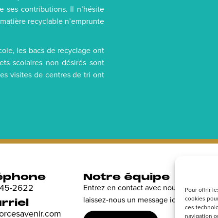
 ses contributions. Il n’hésite
e matière recyclable n’emprunte
école, les bacs de recyclage ont
ts scolaires non désirés sont
es visites de centres de tri ont
éphone
Notre équipe
R
 845-2622
Entrez en contact avec nous et
Dé
Pour offrir 
cookies pour
laissez-nous un message ici.
en
rriel
ces technolo
sp
forcesavenir.com
navigation ou