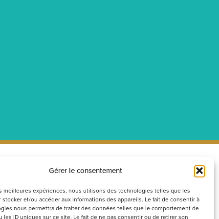
Gérer le consentement
ecrutement
Réseaux
sociaux
couvrez nos offres d’emploi ou
les meilleures expériences, nous utilisons des technologies telles que les
 stocker et/ou accéder aux informations des appareils. Le fait de consentir à
voyez votre candidature
gies nous permettra de traiter des données telles que le comportement de
ontanée
 les ID uniques sur ce site. Le fait de ne pas consentir ou de retirer son