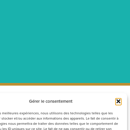
Gérer le consentement
ecrutement
Réseaux
sociaux
couvrez nos offres d’emploi ou
les meilleures expériences, nous utilisons des technologies telles que les
 stocker et/ou accéder aux informations des appareils. Le fait de consentir à
voyez votre candidature
gies nous permettra de traiter des données telles que le comportement de
ontanée
 les ID uniques sur ce site. Le fait de ne pas consentir ou de retirer son