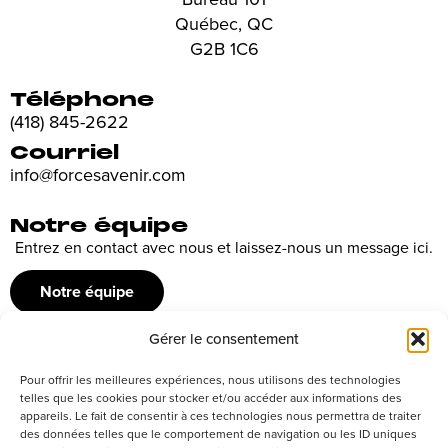
Québec, QC
G2B 1C6
Téléphone
(418) 845-2622
Courriel
info@forcesavenir.com
Notre équipe
Entrez en contact avec nous et laissez-nous un message ici.
Notre équipe
Gérer le consentement
Recrutement
Pour offrir les meilleures expériences, nous utilisons des technologies
Découvrez nos offres d’emploi ou envoyez votre candidature
telles que les cookies pour stocker et/ou accéder aux informations des
appareils. Le fait de consentir à ces technologies nous permettra de traiter
spontanée
des données telles que le comportement de navigation ou les ID uniques