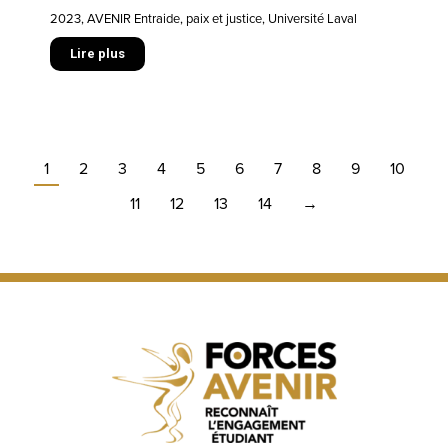
2023
,
AVENIR Entraide, paix et justice
,
Université Laval
Lire plus
1
2
3
4
5
6
7
8
9
10
11
12
13
14
→