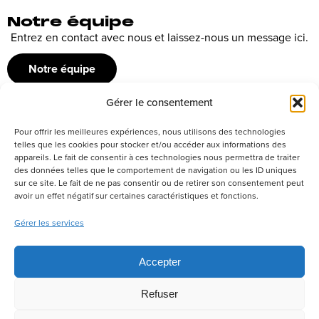
Notre équipe
Entrez en contact avec nous et laissez-nous un message ici.
Notre équipe
Gérer le consentement
Recrutement
Pour offrir les meilleures expériences, nous utilisons des technologies
Découvrez nos offres d’emploi ou envoyez votre candidature
telles que les cookies pour stocker et/ou accéder aux informations des
appareils. Le fait de consentir à ces technologies nous permettra de traiter
spontanée
des données telles que le comportement de navigation ou les ID uniques
sur ce site. Le fait de ne pas consentir ou de retirer son consentement peut
Postuler
avoir un effet négatif sur certaines caractéristiques et fonctions.
Gérer les services
Réseaux sociaux
Accepter
Refuser
Politique de confidentialité
Tous droits réservés –