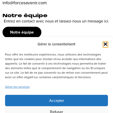
info@forcesavenir.com
Notre équipe
Entrez en contact avec nous et laissez-nous un message ici.
Notre équipe
Gérer le consentement
Recrutement
Pour offrir les meilleures expériences, nous utilisons des technologies
Découvrez nos offres d’emploi ou envoyez votre candidature
telles que les cookies pour stocker et/ou accéder aux informations des
appareils. Le fait de consentir à ces technologies nous permettra de traiter
spontanée
des données telles que le comportement de navigation ou les ID uniques
sur ce site. Le fait de ne pas consentir ou de retirer son consentement peut
Postuler
avoir un effet négatif sur certaines caractéristiques et fonctions.
Gérer les services
Réseaux sociaux
Accepter
Refuser