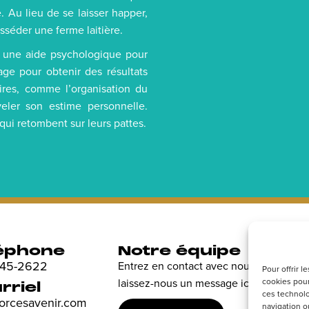
. Au lieu de se laisser happer,
sséder une ferme laitière.
 : une aide psychologique pour
age pour obtenir des résultats
ires, comme l’organisation du
eler son estime personnelle.
qui retombent sur leurs pattes.
éphone
Notre équipe
R
 845-2622
Entrez en contact avec nous et
Dé
Pour offrir 
cookies pour
laissez-nous un message ici.
en
rriel
ces technolo
sp
forcesavenir.com
navigation ou