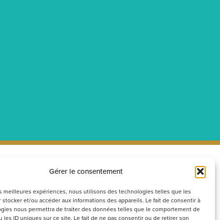
Gérer le consentement
ecrutement
Réseaux
sociaux
couvrez nos offres d’emploi ou
les meilleures expériences, nous utilisons des technologies telles que les
 stocker et/ou accéder aux informations des appareils. Le fait de consentir à
voyez votre candidature
gies nous permettra de traiter des données telles que le comportement de
ontanée
 les ID uniques sur ce site. Le fait de ne pas consentir ou de retirer son