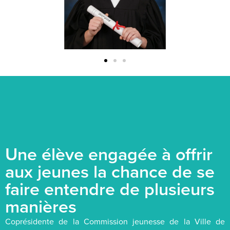
Une élève engagée à offrir
aux jeunes la chance de se
faire entendre de plusieurs
manières
Coprésidente de la Commission jeunesse de la Ville de