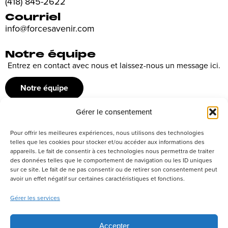
(418) 845-2622
Courriel
info@forcesavenir.com
Notre équipe
Entrez en contact avec nous et laissez-nous un message ici.
Notre équipe
Gérer le consentement
Recrutement
Pour offrir les meilleures expériences, nous utilisons des technologies
Découvrez nos offres d’emploi ou envoyez votre candidature
telles que les cookies pour stocker et/ou accéder aux informations des
appareils. Le fait de consentir à ces technologies nous permettra de traiter
spontanée
des données telles que le comportement de navigation ou les ID uniques
sur ce site. Le fait de ne pas consentir ou de retirer son consentement peut
Postuler
avoir un effet négatif sur certaines caractéristiques et fonctions.
Gérer les services
Réseaux sociaux
Accepter