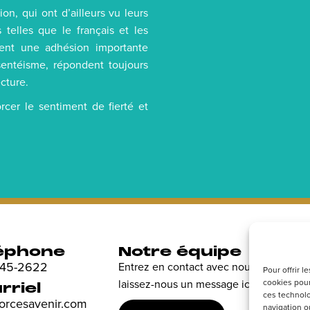
on, qui ont d’ailleurs vu leurs
elles que le français et les
ment une adhésion importante
sentéisme, répondent toujours
ecture.
rcer le sentiment de fierté et
éphone
Notre équipe
R
 845-2622
Entrez en contact avec nous et
Dé
Pour offrir 
cookies pour
laissez-nous un message ici.
en
rriel
ces technolo
sp
forcesavenir.com
navigation ou