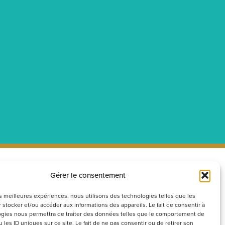
Gérer le consentement
ecrutement
Réseaux
sociaux
couvrez nos offres d’emploi ou
les meilleures expériences, nous utilisons des technologies telles que les
 stocker et/ou accéder aux informations des appareils. Le fait de consentir à
voyez votre candidature
gies nous permettra de traiter des données telles que le comportement de
ontanée
 les ID uniques sur ce site. Le fait de ne pas consentir ou de retirer son