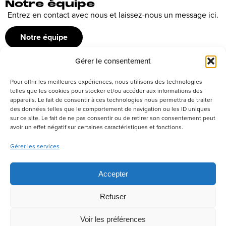
Notre équipe
Entrez en contact avec nous et laissez-nous un message ici.
Notre équipe
Gérer le consentement
Recrutement
Pour offrir les meilleures expériences, nous utilisons des technologies
Découvrez nos offres d’emploi ou envoyez votre candidature
telles que les cookies pour stocker et/ou accéder aux informations des
appareils. Le fait de consentir à ces technologies nous permettra de traiter
spontanée
des données telles que le comportement de navigation ou les ID uniques
sur ce site. Le fait de ne pas consentir ou de retirer son consentement peut
Postuler
avoir un effet négatif sur certaines caractéristiques et fonctions.
Gérer les services
Réseaux sociaux
Accepter
Refuser
Politique de confidentialité
Tous droits réservés –
Voir les préférences
Productions IDEO