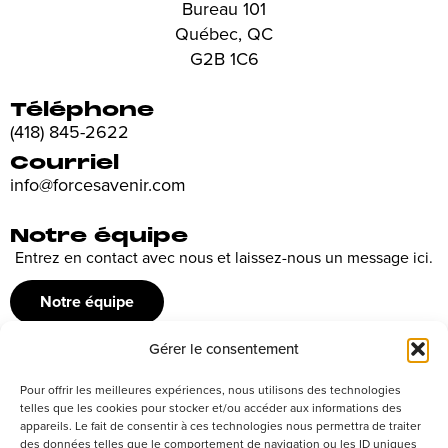
Bureau 101
Québec, QC
G2B 1C6
Téléphone
(418) 845-2622
Courriel
info@forcesavenir.com
Notre équipe
Entrez en contact avec nous et laissez-nous un message ici.
Notre équipe
Gérer le consentement
Recrutement
Pour offrir les meilleures expériences, nous utilisons des technologies
Découvrez nos offres d’emploi ou envoyez votre candidature
telles que les cookies pour stocker et/ou accéder aux informations des
appareils. Le fait de consentir à ces technologies nous permettra de traiter
spontanée
des données telles que le comportement de navigation ou les ID uniques