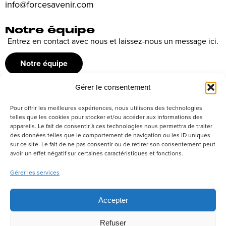
info@forcesavenir.com
Notre équipe
Entrez en contact avec nous et laissez-nous un message ici.
Notre équipe
Gérer le consentement
Recrutement
Pour offrir les meilleures expériences, nous utilisons des technologies
Découvrez nos offres d’emploi ou envoyez votre candidature
telles que les cookies pour stocker et/ou accéder aux informations des
appareils. Le fait de consentir à ces technologies nous permettra de traiter
spontanée
des données telles que le comportement de navigation ou les ID uniques
sur ce site. Le fait de ne pas consentir ou de retirer son consentement peut
Postuler
avoir un effet négatif sur certaines caractéristiques et fonctions.
Gérer les services
Réseaux sociaux
Accepter
Refuser