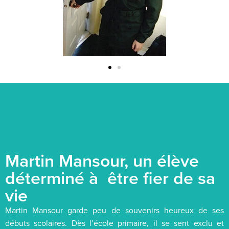
Martin Mansour, un élève
déterminé à être fier de sa
vie
Martin Mansour garde peu de souvenirs heureux de ses
débuts scolaires. Dès l’école primaire, il se sent exclu et