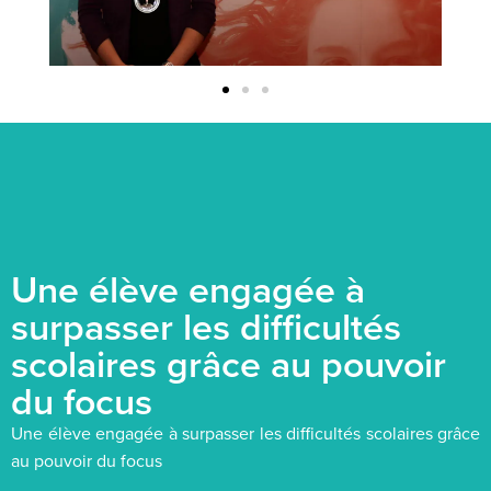
Une élève engagée à
surpasser les difficultés
scolaires grâce au pouvoir
du focus
Une élève engagée à surpasser les difficultés scolaires grâce
au pouvoir du focus