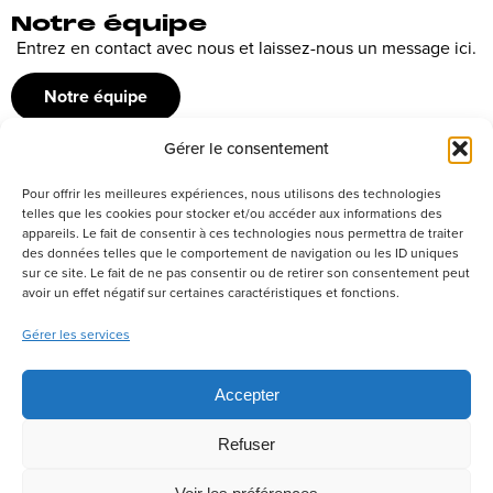
Notre équipe
Entrez en contact avec nous et laissez-nous un message ici.
Notre équipe
Gérer le consentement
Recrutement
Pour offrir les meilleures expériences, nous utilisons des technologies
Découvrez nos offres d’emploi ou envoyez votre candidature
telles que les cookies pour stocker et/ou accéder aux informations des
appareils. Le fait de consentir à ces technologies nous permettra de traiter
spontanée
des données telles que le comportement de navigation ou les ID uniques
sur ce site. Le fait de ne pas consentir ou de retirer son consentement peut
Postuler
avoir un effet négatif sur certaines caractéristiques et fonctions.
Gérer les services
Réseaux sociaux
Accepter
Refuser
Politique de confidentialité
Tous droits réservés –