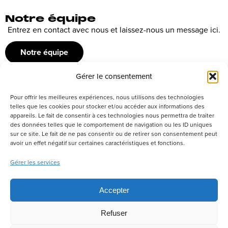
Notre équipe
Entrez en contact avec nous et laissez-nous un message ici.
Notre équipe
Gérer le consentement
Recrutement
Pour offrir les meilleures expériences, nous utilisons des technologies
Découvrez nos offres d’emploi ou envoyez votre candidature
telles que les cookies pour stocker et/ou accéder aux informations des
appareils. Le fait de consentir à ces technologies nous permettra de traiter
spontanée
des données telles que le comportement de navigation ou les ID uniques
sur ce site. Le fait de ne pas consentir ou de retirer son consentement peut
Postuler
avoir un effet négatif sur certaines caractéristiques et fonctions.
Gérer les services
Réseaux sociaux
Accepter
Refuser
Politique de confidentialité
Tous droits réservés –