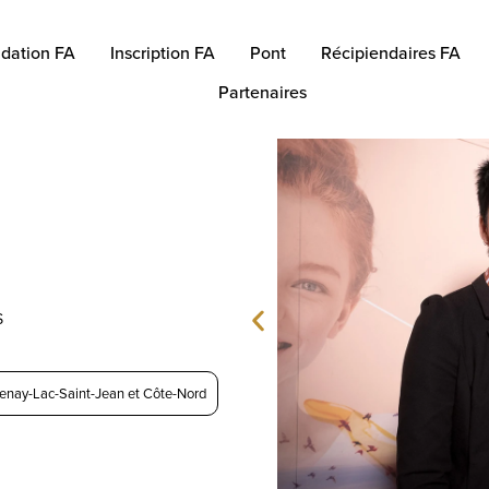
dation FA
Inscription FA
Pont
Récipiendaires FA
Partenaires
S
enay-Lac-Saint-Jean et Côte-Nord