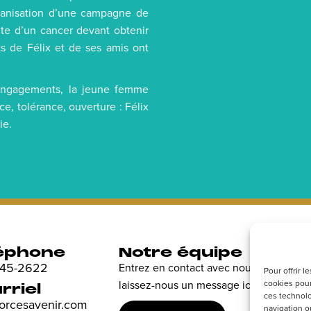
organisation d’une campagne de
nte d’un cancer devant obtenir
rts de Félix et de ses amis ont
engagements, la jeune femme
ce, tolérance, ouverture : Félix
ie.
éphone
Notre équipe
R
 845-2622
Entrez en contact avec nous et
Dé
Pour offrir 
cookies pour
laissez-nous un message ici.
en
rriel
ces technolo
sp
forcesavenir.com
navigation ou