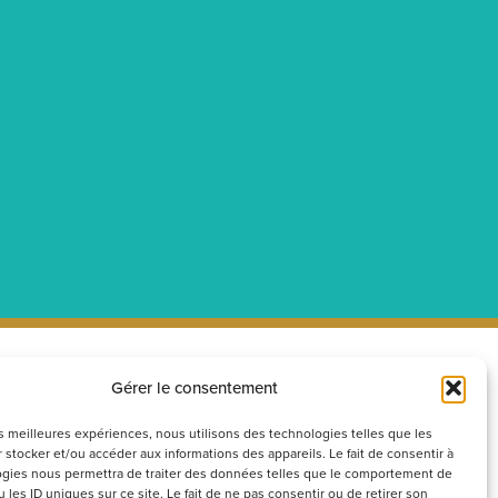
Gérer le consentement
ecrutement
Réseaux
sociaux
couvrez nos offres d’emploi ou
les meilleures expériences, nous utilisons des technologies telles que les
 stocker et/ou accéder aux informations des appareils. Le fait de consentir à
voyez votre candidature
gies nous permettra de traiter des données telles que le comportement de
ontanée
 les ID uniques sur ce site. Le fait de ne pas consentir ou de retirer son