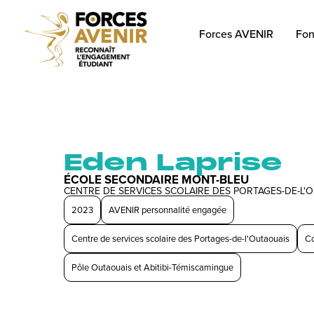
Forces AVENIR
Fon
Eden Laprise
ÉCOLE SECONDAIRE MONT-BLEU
CENTRE DE SERVICES SCOLAIRE DES PORTAGES-DE-L'
2023
AVENIR personnalité engagée
Centre de services scolaire des Portages-de-l'Outaouais
C
Pôle Outaouais et Abitibi-Témiscamingue