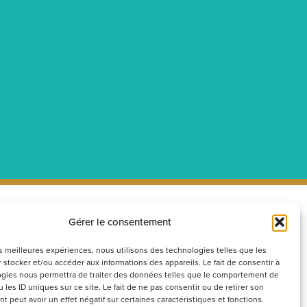
Gérer le consentement
ecrutement
Réseaux
sociaux
couvrez nos offres d’emploi ou
les meilleures expériences, nous utilisons des technologies telles que les
 stocker et/ou accéder aux informations des appareils. Le fait de consentir à
voyez votre candidature
gies nous permettra de traiter des données telles que le comportement de
ontanée
 les ID uniques sur ce site. Le fait de ne pas consentir ou de retirer son
 peut avoir un effet négatif sur certaines caractéristiques et fonctions.