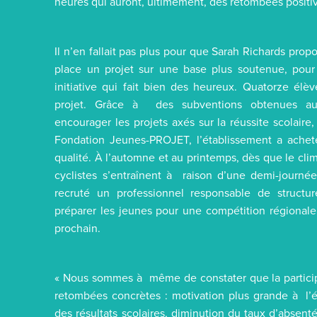
heures qui auront, ultimement, des retombées positive
Il n’en fallait pas plus pour que Sarah Richards prop
place un projet sur une base plus soutenue, pou
initiative qui fait bien des heureux. Quatorze élèv
projet. Grâce à des subventions obtenues au
encourager les projets axés sur la réussite scolai
Fondation Jeunes-PROJET, l’établissement a ache
qualité. À l’automne et au printemps, dès que le cl
cyclistes s’entraînent à raison d’une demi-journée
recruté un professionnel responsable de structu
préparer les jeunes pour une compétition régional
prochain.
« Nous sommes à même de constater que la particip
retombées concrètes : motivation plus grande à l’é
des résultats scolaires, diminution du taux d’absent