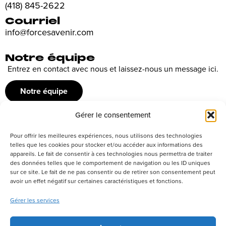
(418) 845-2622
Courriel
info@forcesavenir.com
Notre équipe
Entrez en contact avec nous et laissez-nous un message ici.
Notre équipe
Gérer le consentement
Recrutement
Pour offrir les meilleures expériences, nous utilisons des technologies
Découvrez nos offres d’emploi ou envoyez votre candidature
telles que les cookies pour stocker et/ou accéder aux informations des
appareils. Le fait de consentir à ces technologies nous permettra de traiter
spontanée
des données telles que le comportement de navigation ou les ID uniques
sur ce site. Le fait de ne pas consentir ou de retirer son consentement peut
Postuler
avoir un effet négatif sur certaines caractéristiques et fonctions.
Gérer les services
Réseaux sociaux