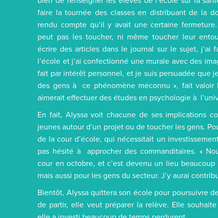
bien de renseigner les élèves de l’école sur la sa
faire la tournée des classes en distribuant de la 
rendu compte qu’il y avait une certaine fermetur
peut pas les toucher, ni même toucher leur ento
écrire des articles dans le journal sur le sujet, j’ai
l’école et j’ai confectionné une murale avec des images
fait par intérêt personnel, et je suis persuadée que 
des gens à ce phénomène méconnu », fait valoir l’
aimerait effectuer des études en psychologie à l’univ
En fait, Alyssa voit chacune de ses implications 
jeunes autour d’un projet ou de toucher les gens. P
de la cour d’école, qui nécessitait un investissement
pas hésité à approcher des commanditaires. « Nou
cour en octobre, et c’est devenu un lieu beaucoup 
mais aussi pour les gens du secteur. J’y aurai contribu
Bientôt, Alyssa quittera son école pour poursuivre 
de partir, elle veut préparer la relève. Elle souhait
elle a investi beaucoup de temps perdurent.