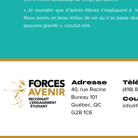
« Je souhaite que d’autres élèves s’impliquent à le
Nous avons un beau milieu de vie où il se passe des
pouvons grandir », conclut-elle.
Adresse
Tél
40, rue Racine
(418)
Bureau 101
Cou
Québec, QC
info@
G2B 1C6