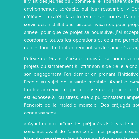
il y ait des jeunes qui, comme elle, souhaitent se 
environnement agréable, qui leur ressemble. « 
d’élèves, la cafétéria a dû fermer ses portes. L’an de
servir des installations laissées vacantes pour pré
année, pour que ce projet se poursuive, j’ai accept
coordonne toutes les opérations et cela me perme
de gestionnaire tout en rendant service aux élèves », 
L’élève de 16 ans n’hésite jamais à se porter volon
projets ou simplement à offrir son aide : elle a cho
son engagement l’an dernier en prenant l’initiative
l’école au sujet de la santé mentale. Ayant elle
trouble anxieux, ce qui lui cause de la peur et de l
est exposée à du stress, elle a pu constater l’amp
l’endroit de la maladie mentale. Des préjugés
connaissances.
« Ayant eu moi-même des préjugés vis-à -vis de ma si
semaines avant de l’annoncer à mes propres sœurs. P