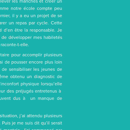
relever les manches et créer un
Comme notre école compte peu
rnier, il y a eu un projet de se
parer un repas par cycle. Cette
é d’en être la responsable. Je
t de développer mes habiletés
raconte-t-elle.
taire pour accomplir plusieurs
isi de pousser encore plus loin
 de sensibiliser les jeunes de
-même obtenu un diagnostic de
’inconfort physique lorsqu’elle
leur des préjugés entretenus à
 souvent dus à un manque de
tuation, j’ai attendu plusieurs
uis je me suis dit qu’il serait