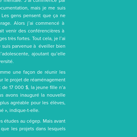
nté mentale. J’ai commencé par
documentation, mais je me suis
e. Les gens pensent que ça ne
urage. Alors j’ai commencé à
 fait venir des conférencières à
 très fortes. Tout cela, je l’ai
je suis parvenue à éveiller bien
adolescente, ajoutant qu’elle
ersité.
comme une façon de réunir les
our le projet de réaménagement
 de 17 000 $, la jeune fille n’a
s avons inauguré la nouvelle
plus agréable pour les élèves,
é », indique-t-elle.
des études au cégep. Mais avant
e que les projets dans lesquels