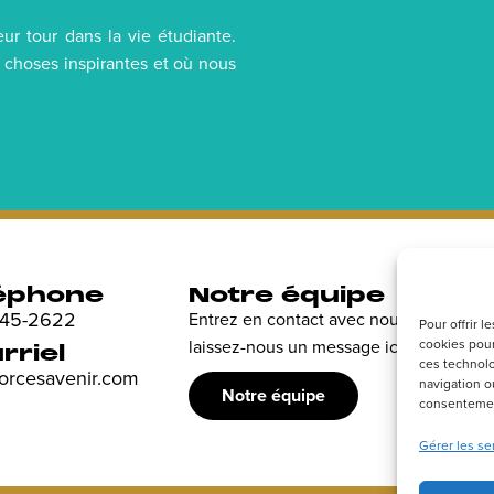
ur tour dans la vie étudiante.
 choses inspirantes et où nous
éphone
Notre équipe
R
 845-2622
Entrez en contact avec nous et
Dé
Pour offrir 
laissez-nous un message ici.
cookies pour
en
rriel
ces technolo
sp
forcesavenir.com
navigation ou
Notre équipe
consentement
Gérer les se