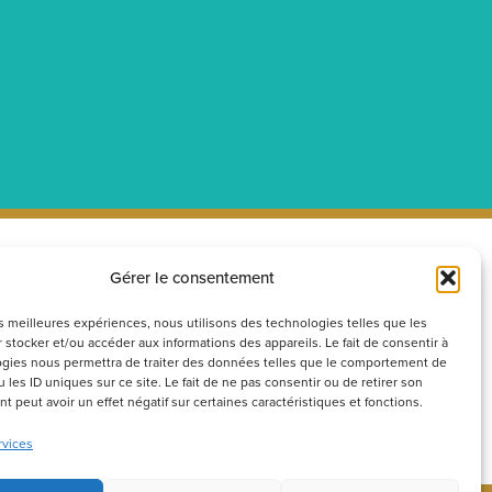
Gérer le consentement
ecrutement
Réseaux
sociaux
couvrez nos offres d’emploi ou
les meilleures expériences, nous utilisons des technologies telles que les
 stocker et/ou accéder aux informations des appareils. Le fait de consentir à
voyez votre candidature
gies nous permettra de traiter des données telles que le comportement de
ontanée
 les ID uniques sur ce site. Le fait de ne pas consentir ou de retirer son
 peut avoir un effet négatif sur certaines caractéristiques et fonctions.
Postuler
rvices