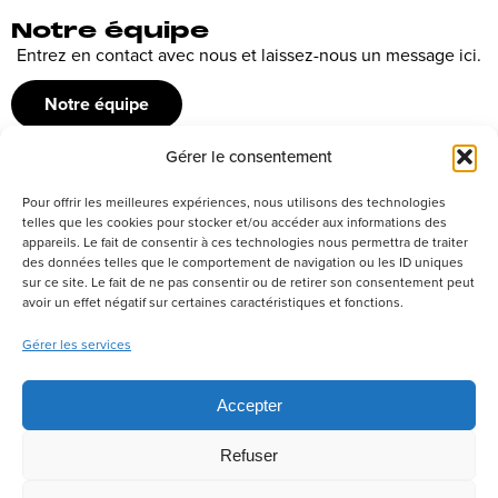
Notre équipe
Entrez en contact avec nous et laissez-nous un message ici.
Notre équipe
Gérer le consentement
Recrutement
Pour offrir les meilleures expériences, nous utilisons des technologies
Découvrez nos offres d’emploi ou envoyez votre candidature
telles que les cookies pour stocker et/ou accéder aux informations des
appareils. Le fait de consentir à ces technologies nous permettra de traiter
spontanée
des données telles que le comportement de navigation ou les ID uniques
sur ce site. Le fait de ne pas consentir ou de retirer son consentement peut
Postuler
avoir un effet négatif sur certaines caractéristiques et fonctions.
Gérer les services
Réseaux sociaux
Accepter
Refuser
Politique de confidentialité
Tous droits réservés –