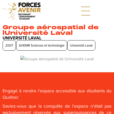
Groupe aérospatial de
lUniversité Laval
UNIVERSITÉ LAVAL
2007
AVENIR Sciences et technologie
Université Laval
Engagé à rendre l’espace accessible aux étudiants du
Québec
Saviez-vous que la conquête de l’espace n’était pas
exclusivement réservée aux superpuissances de ce