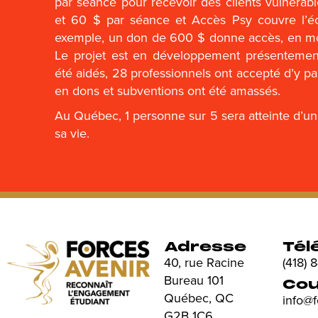
par séance pour recevoir des clients vulnérabl
et 60 $ par séance et Accès Psy couvre l’éc
exemple, un don de 600 $ donne accès, en mo
Le projet est en développement présentement
été aidés, 28 professionnels ont accepté d’y pa
en dons et subventions ont été amassés.
Au Québec, 1 personne sur 5 sera atteinte d’un
sa vie.
Adresse
Tél
40, rue Racine
(418)
Bureau 101
Cou
Québec, QC
info@
G2B 1C6