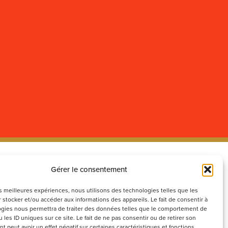
Gérer le consentement
ecrutement
Réseaux
sociaux
couvrez nos offres d’emploi ou
les meilleures expériences, nous utilisons des technologies telles que les
 stocker et/ou accéder aux informations des appareils. Le fait de consentir à
voyez votre candidature
gies nous permettra de traiter des données telles que le comportement de
ontanée
 les ID uniques sur ce site. Le fait de ne pas consentir ou de retirer son
 peut avoir un effet négatif sur certaines caractéristiques et fonctions.