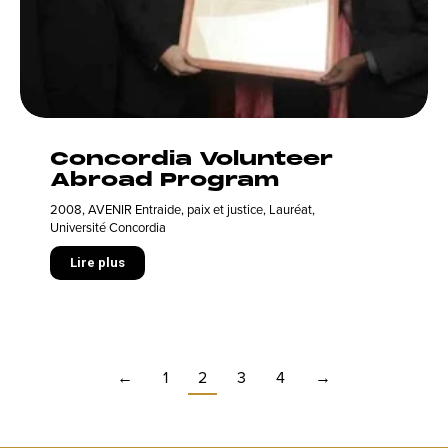
Concordia Volunteer
Abroad Program
2008
,
AVENIR Entraide, paix et justice
,
Lauréat
,
Université Concordia
Lire plus
←
1
2
3
4
→