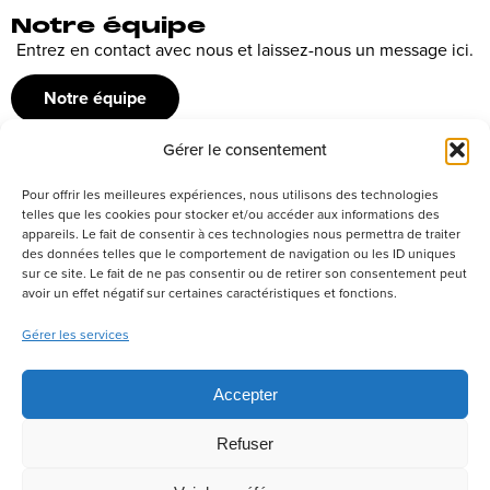
Notre équipe
Entrez en contact avec nous et laissez-nous un message ici.
Notre équipe
Gérer le consentement
Recrutement
Pour offrir les meilleures expériences, nous utilisons des technologies
Découvrez nos offres d’emploi ou envoyez votre candidature
telles que les cookies pour stocker et/ou accéder aux informations des
appareils. Le fait de consentir à ces technologies nous permettra de traiter
spontanée
des données telles que le comportement de navigation ou les ID uniques
sur ce site. Le fait de ne pas consentir ou de retirer son consentement peut
Postuler
avoir un effet négatif sur certaines caractéristiques et fonctions.
Gérer les services
Réseaux sociaux
Accepter
Refuser
Politique de confidentialité
Tous droits réservés –