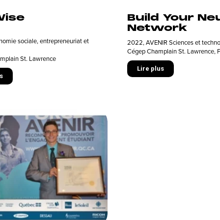
ise
Build Your Ne
Network
omie sociale, entrepreneuriat et
2022
,
AVENIR Sciences et techno
Cégep Champlain St. Lawrence
,
plain St. Lawrence
Lire plus
s