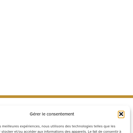
Gérer le consentement
ecrutement
Réseaux
sociaux
couvrez nos offres d’emploi ou
les meilleures expériences, nous utilisons des technologies telles que les
voyez votre candidature
 stocker et/ou accéder aux informations des appareils. Le fait de consentir à