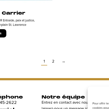
 Carrier
 Entraide, paix et justice
,
plain St. Lawrence
s
1
2
→
éphone
Notre équipe
R
 845-2622
Entrez en contact avec nous et
Dé
Pour offrir 
laissez-nous un message ici.
en
cookies pour