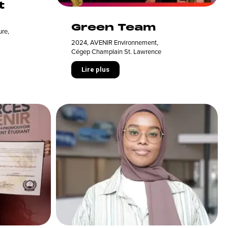
t
Green Team
ure
,
2024
,
AVENIR Environnement
,
Cégep Champlain St. Lawrence
Lire plus