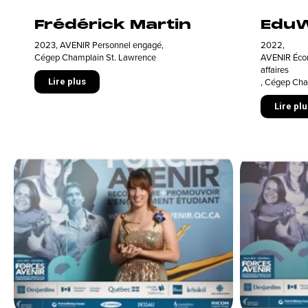
Frédérick Martin
EduW
2023
,
AVENIR Personnel engagé
,
2022
,
Cégep Champlain St. Lawrence
AVENIR Écon
affaires
,
Cégep Cham
Lire plus
Lire plu