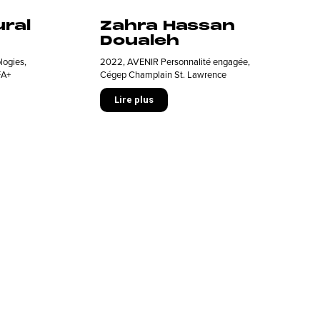
ural
Zahra Hassan
Doualeh
logies
,
2022
,
AVENIR Personnalité engagée
,
FA+
Cégep Champlain St. Lawrence
Lire plus