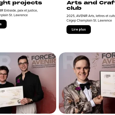
ght projects
Arts and Craf
club
R Entraide, paix et justice
,
plain St. Lawrence
2025
,
AVENIR Arts, lettres et cult
Cégep Champlain St. Lawrence
s
Lire plus