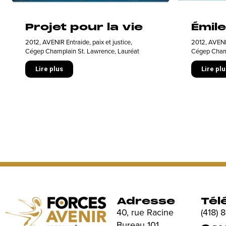
Projet pour la vie
Émile
2012
,
AVENIR Entraide, paix et justice
,
2012
,
AVENIR
Cégep Champlain St. Lawrence
,
Lauréat
Cégep Cham
Lire plus
Lire plu
Adresse
Tél
40, rue Racine
(418)
Bureau 101