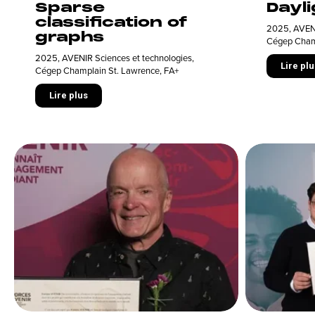
Sparse
Dayli
classification of
2025
,
AVENI
graphs
Cégep Cham
2025
,
AVENIR Sciences et technologies
,
Lire plu
Cégep Champlain St. Lawrence
,
FA+
Lire plus