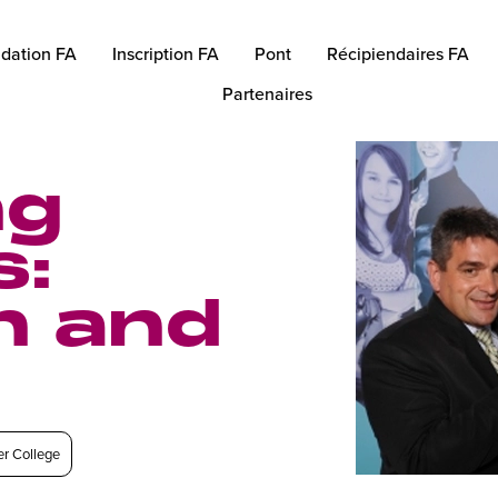
dation FA
Inscription FA
Pont
Récipiendaires FA
Partenaires
ng
s:
n and
er College