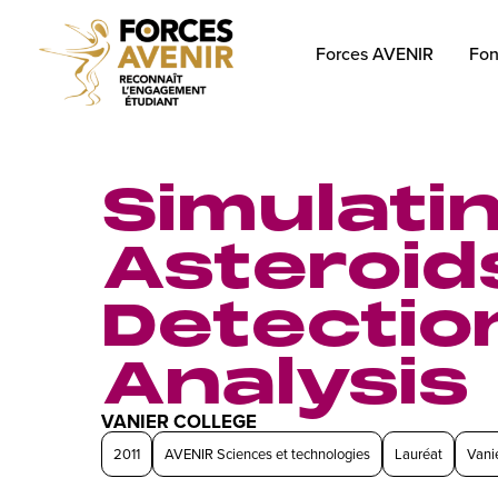
Forces AVENIR
Fon
Simulati
Asteroid
Detectio
Analysis
VANIER COLLEGE
2011
AVENIR Sciences et technologies
Lauréat
Vani