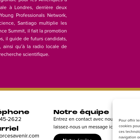
iale à Londres, derrière deux
 Young Professionals Network,
ence, Santiago multiplie les
nce Summit, il fait la promotion
s, il guide de futurs candidats,
, ainsi qu’à la radio locale de
 recherche scientifique.
éphone
Notre équipe
R
 845-2622
Entrez en contact avec nous et
Dé
Pour offrir 
laissez-nous un message ici.
cookies pour
en
rriel
ces technolo
sp
forcesavenir.com
navigation ou