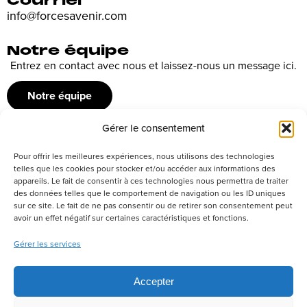
Courriel
info@forcesavenir.com
Notre équipe
Entrez en contact avec nous et laissez-nous un message ici.
Notre équipe
Gérer le consentement
Recrutement
Pour offrir les meilleures expériences, nous utilisons des technologies
Découvrez nos offres d’emploi ou envoyez votre candidature
telles que les cookies pour stocker et/ou accéder aux informations des
appareils. Le fait de consentir à ces technologies nous permettra de traiter
spontanée
des données telles que le comportement de navigation ou les ID uniques
sur ce site. Le fait de ne pas consentir ou de retirer son consentement peut
Postuler
avoir un effet négatif sur certaines caractéristiques et fonctions.
Gérer les services
Réseaux sociaux
Accepter