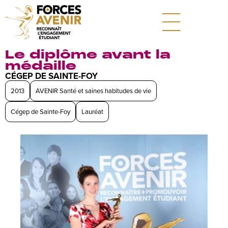
Le diplôme avant la
médaille
CÉGEP DE SAINTE-FOY
2013
AVENIR Santé et saines habitudes de vie
Cégep de Sainte-Foy
Lauréat