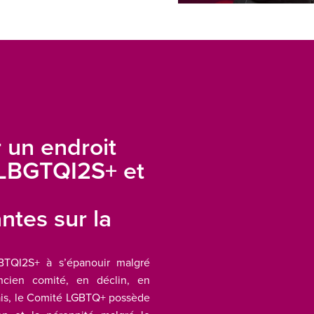
r un endroit
 LBGTQI2S+ et
ntes sur la
s
TQI2S+ à s’épanouir malgré
ancien comité, en déclin, en
rmais, le Comité LGBTQ+ possède