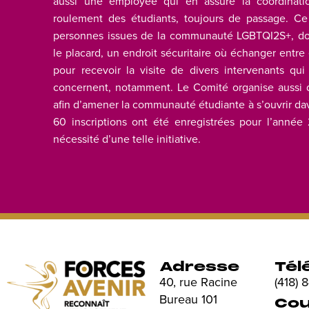
aussi une employée qui en assure la coordinati
roulement des étudiants, toujours de passage. C
personnes issues de la communauté LGBTQI2S+, don
le placard, un endroit sécuritaire où échanger entre 
pour recevoir la visite de divers intervenants qui
concernent, notamment. Le Comité organise aussi de
afin d’amener la communauté étudiante à s’ouvrir dav
60 inscriptions ont été enregistrées pour l’anné
nécessité d’une telle initiative.
Adresse
Tél
40, rue Racine
(418)
Bureau 101
Cou