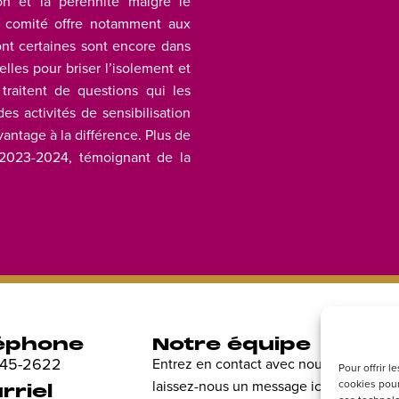
on et la pérennité malgré le
e comité offre notamment aux
t certaines sont encore dans
elles pour briser l’isolement et
 traitent de questions qui les
s activités de sensibilisation
antage à la différence. Plus de
e 2023-2024, témoignant de la
éphone
Notre équipe
R
 845-2622
Entrez en contact avec nous et
Dé
Pour offrir 
cookies pour
laissez-nous un message ici.
en
rriel