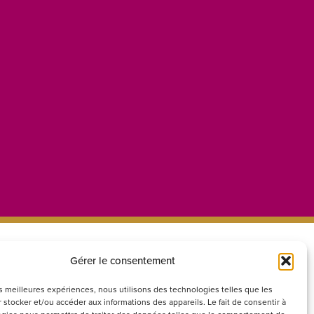
Gérer le consentement
ecrutement
Réseaux
sociaux
couvrez nos offres d’emploi ou
les meilleures expériences, nous utilisons des technologies telles que les
 stocker et/ou accéder aux informations des appareils. Le fait de consentir à
voyez votre candidature