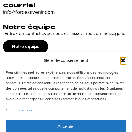
Courriel
info@forcesavenir.com
Notre équipe
Entrez en contact avec nous et laissez-nous un message ici.
Notre équipe
Gérer le consentement
Recrutement
Pour offrir les meilleures expériences, nous utilisons des technologies
Découvrez nos offres d’emploi ou envoyez votre candidature
telles que les cookies pour stocker et/ou accéder aux informations des
appareils. Le fait de consentir à ces technologies nous permettra de traiter
spontanée
des données telles que le comportement de navigation ou les ID uniques
sur ce site. Le fait de ne pas consentir ou de retirer son consentement peut
Postuler
avoir un effet négatif sur certaines caractéristiques et fonctions.
Gérer les services
Réseaux sociaux
Accepter