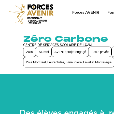
Forces AVENIR
Fon
Zéro Carbone
CENTRE DE SERVICES SCOLAIRE DE LAVAL
2015
Alumni
AVENIR projet engagé
École privée
Pôle Montréal, Laurentides, Lanaudière, Laval et Montérégie
Des élèves engagés à r