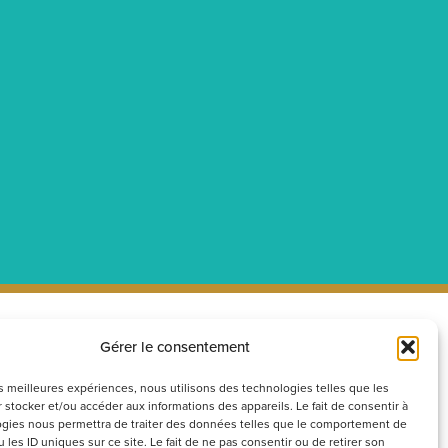
Gérer le consentement
ecrutement
Réseaux
sociaux
couvrez nos offres d’emploi ou
les meilleures expériences, nous utilisons des technologies telles que les
 stocker et/ou accéder aux informations des appareils. Le fait de consentir à
voyez votre candidature
gies nous permettra de traiter des données telles que le comportement de
ontanée
 les ID uniques sur ce site. Le fait de ne pas consentir ou de retirer son