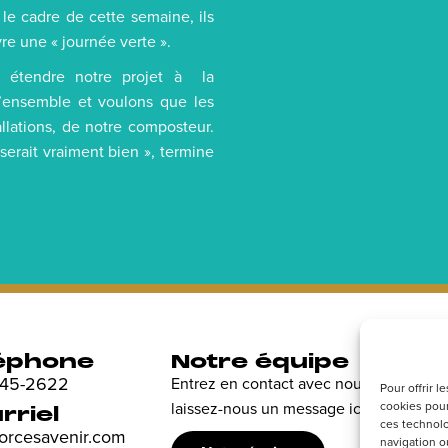
 le cadre de cette semaine, ils
re une « journée verte ».
 étendre notre projet à la
d’ensemble et voulons que les
llations, de notre composteur.
 serait vraiment bien », termine
éphone
Notre équipe
R
 845-2622
Entrez en contact avec nous et
Dé
Pour offrir 
laissez-nous un message ici.
cookies pour
en
rriel
ces technolo
sp
forcesavenir.com
navigation ou