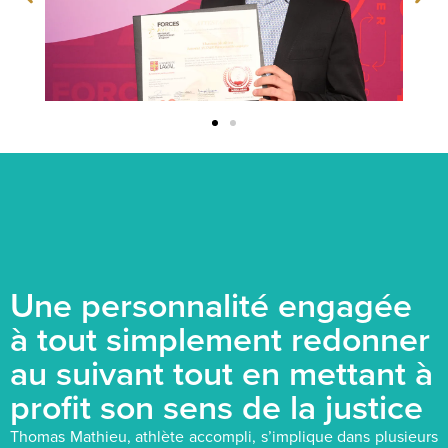
Une personnalité engagée
à tout simplement redonner
au suivant tout en mettant à
profit son sens de la justice
Thomas Mathieu, athlète accompli, s’implique dans plusieurs