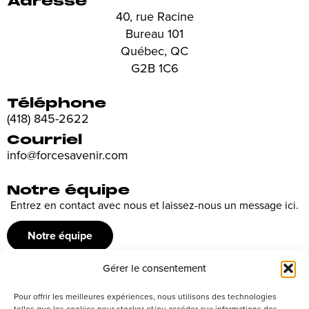
Adresse
40, rue Racine
Bureau 101
Québec, QC
G2B 1C6
Téléphone
(418) 845-2622
Courriel
info@forcesavenir.com
Notre équipe
Entrez en contact avec nous et laissez-nous un message ici.
Notre équipe
Gérer le consentement
Recrutement
Pour offrir les meilleures expériences, nous utilisons des technologies
Découvrez nos offres d’emploi ou envoyez votre candidature
telles que les cookies pour stocker et/ou accéder aux informations des