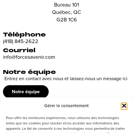
Bureau 101
Québec, QC
G2B 1C6
Téléphone
(418) 845-2622
Courriel
info@forcesavenir.com
Notre équipe
Entrez en contact avec nous et laissez-nous un message ici.
Notre équipe
Gérer le consentement
Recrutement
Pour offrir les meilleures expériences, nous utilisons des technologies
Découvrez nos offres d’emploi ou envoyez votre candidature
telles que les cookies pour stocker et/ou accéder aux informations des
appareils. Le fait de consentir à ces technologies nous permettra de traiter
spontanée