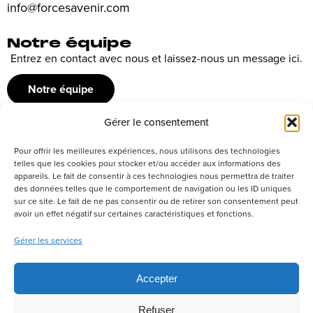
info@forcesavenir.com
Notre équipe
Entrez en contact avec nous et laissez-nous un message ici.
Notre équipe
Gérer le consentement
Recrutement
Pour offrir les meilleures expériences, nous utilisons des technologies
Découvrez nos offres d’emploi ou envoyez votre candidature
telles que les cookies pour stocker et/ou accéder aux informations des
appareils. Le fait de consentir à ces technologies nous permettra de traiter
spontanée
des données telles que le comportement de navigation ou les ID uniques
sur ce site. Le fait de ne pas consentir ou de retirer son consentement peut
Postuler
avoir un effet négatif sur certaines caractéristiques et fonctions.
Gérer les services
Réseaux sociaux
Accepter
Refuser