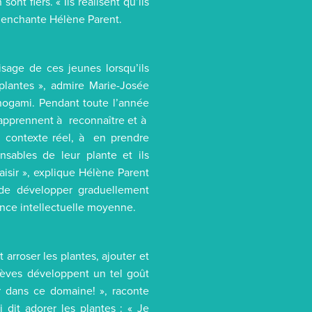
ont fiers. « Ils réalisent qu’ils
 s’enchante Hélène Parent.
sage de ces jeunes lorsqu’ils
plantes », admire Marie-Josée
énogami. Pendant toute l’année
t apprennent à reconnaître et à
un contexte réel, à en prendre
nsables de leur plante et ils
sir », explique Hélène Parent
 de développer graduellement
ence intellectuelle moyenne.
 arroser les plantes, ajouter et
 élèves développent un tel goût
er dans ce domaine! », raconte
dit adorer les plantes : « Je