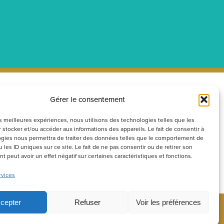
Gérer le consentement
ecrutement
Réseaux
sociaux
couvrez nos offres d’emploi ou
les meilleures expériences, nous utilisons des technologies telles que les
 stocker et/ou accéder aux informations des appareils. Le fait de consentir à
voyez votre candidature
gies nous permettra de traiter des données telles que le comportement de
ontanée
 les ID uniques sur ce site. Le fait de ne pas consentir ou de retirer son
 peut avoir un effet négatif sur certaines caractéristiques et fonctions.
Postuler
rvices
cepter
Refuser
Voir les préférences
Tous droits réservés –
Productions IDEO