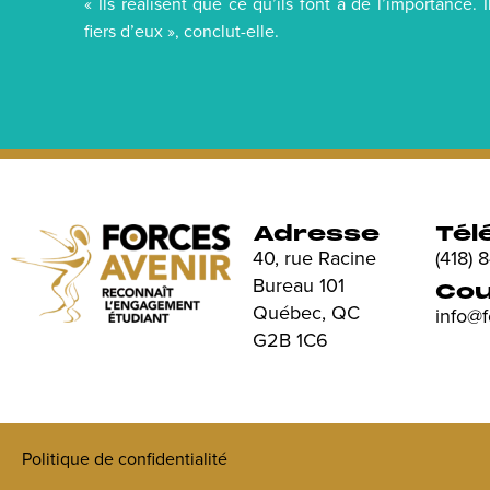
« Ils réalisent que ce qu’ils font a de l’importance. I
fiers d’eux », conclut-elle.
Adresse
Tél
40, rue Racine
(418)
Bureau 101
Cou
Québec, QC
info@
G2B 1C6
Politique de confidentialité