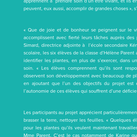
apprennent à prendre soin d’un être vivant, et ils en s
peuvent, eux aussi, accomplir de grandes choses »,
« Que de joie et de bonheur se peignent sur le vi
accomplissent avec fierté leurs tâches auprès des 
Simard, directrice adjointe à l’école secondaire K
scolaire, les six élèves de la classe d’Hélène Paren
identifier les plantes, en plus de s’exercer, dans 
soin. « Les élèves comprennent qu’ils sont respo
observent son développement avec beaucoup de plai
en ajoutant que l’un des objectifs du projet est
l’autonomie de ces élèves qui souffrent d’une défici
Les participants au projet apprécient particulièrement
brasser la terre, nettoyer les feuilles. « Quelques
pour les plantes qu’ils veulent maintenant travaill
Mme Parent. C’est le cas notamment de Karine qui 