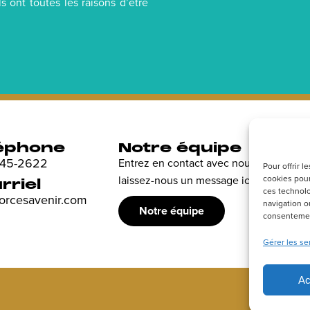
ls ont toutes les raisons d’être
éphone
Notre équipe
R
 845-2622
Entrez en contact avec nous et
Dé
Pour offrir 
laissez-nous un message ici.
cookies pour
en
rriel
ces technolo
sp
forcesavenir.com
navigation ou
Notre équipe
consentement
Gérer les se
Ac