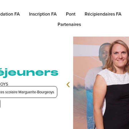
dation FA
Inscription FA
Pont
Récipiendaires FA
Partenaires
Déjeuners
EOYS
ces scolaire Marguerite-Bourgeoys