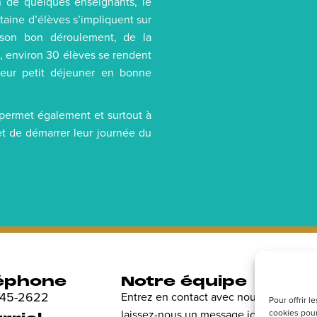
on de quelques enseignants, le
taine d’élèves s’impliquent sur
 son bon déroulement, de la
, environ 30 élèves se rendent
leur petit déjeuner en bonne
 il permet également et surtout à
t de démarrer leur journée du
éphone
Notre équipe
R
 845-2622
Entrez en contact avec nous et
Dé
Pour offrir 
cookies pour
laissez-nous un message ici.
en