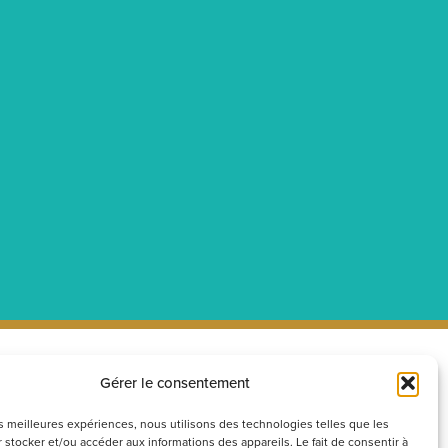
Gérer le consentement
ecrutement
Réseaux
sociaux
couvrez nos offres d’emploi ou
les meilleures expériences, nous utilisons des technologies telles que les
 stocker et/ou accéder aux informations des appareils. Le fait de consentir à
voyez votre candidature