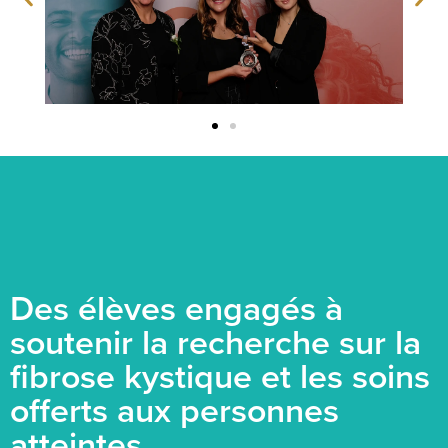
Des élèves engagés à
soutenir la recherche sur la
fibrose kystique et les soins
offerts aux personnes
atteintes