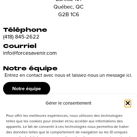
Québec, QC
G2B 1C6
Téléphone
(418) 845-2622
Courriel
info@forcesavenir.com
Notre équipe
Entrez en contact avec nous et laissez-nous un message ici.
Notre équipe
Gérer le consentement
Recrutement
Pour offrir les meilleures expériences, nous utilisons des technologies
Découvrez nos offres d’emploi ou envoyez votre candidature
telles que les cookies pour stocker et/ou accéder aux informations des
appareils. Le fait de consentir à ces technologies nous permettra de traiter
spontanée
des données telles que le comportement de navigation ou les ID uniques