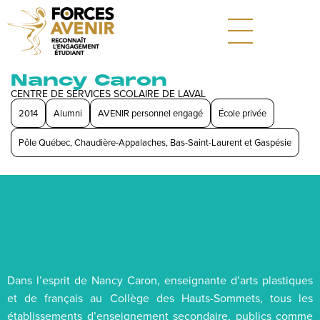
Nancy Caron
CENTRE DE SERVICES SCOLAIRE DE LAVAL
2014
Alumni
AVENIR personnel engagé
École privée
Pôle Québec, Chaudière-Appalaches, Bas-Saint-Laurent et Gaspésie
Dans l’esprit de Nancy Caron, enseignante d’arts plastiques
et de français au Collège des Hauts-Sommets, tous les
établissements d’enseignement secondaire, publics comme