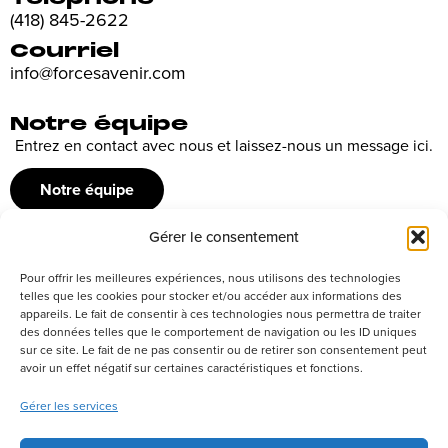
(418) 845-2622
Courriel
info@forcesavenir.com
Notre équipe
Entrez en contact avec nous et laissez-nous un message ici.
Notre équipe
Gérer le consentement
Recrutement
Pour offrir les meilleures expériences, nous utilisons des technologies
Découvrez nos offres d’emploi ou envoyez votre candidature
telles que les cookies pour stocker et/ou accéder aux informations des
appareils. Le fait de consentir à ces technologies nous permettra de traiter
spontanée
des données telles que le comportement de navigation ou les ID uniques
sur ce site. Le fait de ne pas consentir ou de retirer son consentement peut
Postuler
avoir un effet négatif sur certaines caractéristiques et fonctions.
Gérer les services
Réseaux sociaux