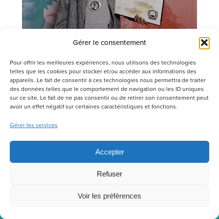
Gérer le consentement
Pour offrir les meilleures expériences, nous utilisons des technologies
telles que les cookies pour stocker et/ou accéder aux informations des
appareils. Le fait de consentir à ces technologies nous permettra de traiter
des données telles que le comportement de navigation ou les ID uniques
sur ce site. Le fait de ne pas consentir ou de retirer son consentement peut
avoir un effet négatif sur certaines caractéristiques et fonctions.
Un élève engagé à donner
Gérer les services
une voix à ses pairs et à
Accepter
faciliter l’intégration
d’immigrants érythréens
Refuser
Alors qu’il souhaitait devenir président de l’école afin
Voir les préférences
d’influencer les décisions positivement et de représenter ses
pairs, Nahom s’est vu confronté à un dilemme.