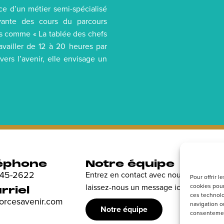
e d’un métier semi-spécialisé
ivante des cours du parcours
res comme « La tablée des chefs
ravailler de 12 à 20 heures par
vers l’avenir, elle envisage un
éphone
Notre équipe
R
 845-2622
Entrez en contact avec nous et
Dé
Pour offrir 
cookies pour
laissez-nous un message ici.
en
rriel
ces technolo
sp
forcesavenir.com
navigation ou
Notre équipe
consentement