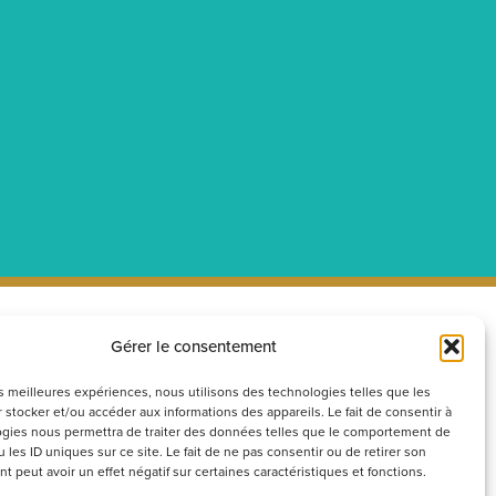
Gérer le consentement
ecrutement
Réseaux
sociaux
couvrez nos offres d’emploi ou
les meilleures expériences, nous utilisons des technologies telles que les
 stocker et/ou accéder aux informations des appareils. Le fait de consentir à
voyez votre candidature
gies nous permettra de traiter des données telles que le comportement de
ontanée
 les ID uniques sur ce site. Le fait de ne pas consentir ou de retirer son
 peut avoir un effet négatif sur certaines caractéristiques et fonctions.
Postuler